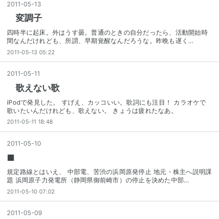
2011
-
05
-
13
変調子
四時半に起床。外はうす曇。普通のときの自分だったら、活動開始時
間なんだけれども、所謂、早期覚醒なんだろうな。昨晩も遅く…
2011-05-13 05:22
2011
-
05
-
11
歌えない歌
iPodで発見した。 すげえ、カッコいい。歌詞にも注目！ カラオケで
歌いたいんだけれども、歌えない。 きょうは疲れたなあ。
2011-05-11 18:48
2011
-
05
-
10
■
規定路線とはいえ、 中部電、苦渋の浜岡原発停止 地元・株主へ説明課
題 浜岡原子力発電所（静岡県御前崎市）の停止を決めた中部…
2011-05-10 07:02
2011
-
05
-
09