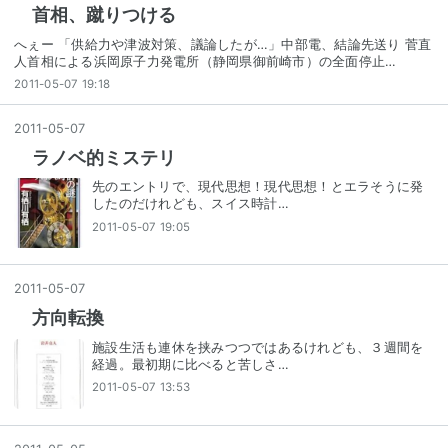
首相、蹴りつける
へぇー 「供給力や津波対策、議論したが…」中部電、結論先送り 菅直
人首相による浜岡原子力発電所（静岡県御前崎市）の全面停止…
2011-05-07 19:18
2011
-
05
-
07
ラノベ的ミステリ
先のエントリで、現代思想！現代思想！とエラそうに発
したのだけれども、スイス時計…
2011-05-07 19:05
2011
-
05
-
07
方向転換
施設生活も連休を挟みつつではあるけれども、３週間を
経過。最初期に比べると苦しさ…
2011-05-07 13:53