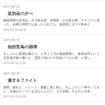
2011
-
05
-
22
送別会の夕べ
施設関係の送別会。立ち飲み屋、居酒屋、立ち飲み屋、スナックと巡
った。結構な時間ではあったけれども、金銭的にはヤヤ多めと…
2011-05-22 08:10
2011
-
05
-
15
知的営為の崩壊
久しぶりに新聞記事から。５月１１日の産経新聞に、新保祐司という
文芸批評家が書いた「震災で崩れた今日的バベルの塔」と題し…
2011-05-15 17:53
2011
-
05
-
13
漫才＆ファイト
昼間、疲れた、ヘトヘト。家路に着く前に、久しぶりに一杯ヤッてき
た。夫婦がヤッている店なんだけど、その夫婦、すなわち店長…
2011-05-13 20:50